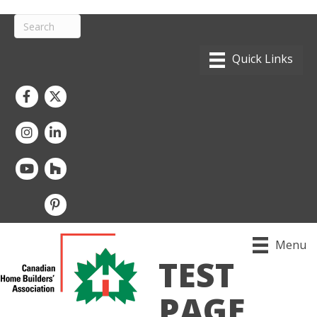
Facebook
Twitter
Instagram
LinkedIn
youtube
houzz
pintrest
Menu
TEST
PAGE