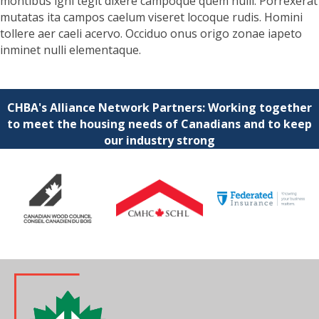
montibus igni tegit dixere campoque quem nulli. Porrexerat
mutatas ita campos caelum viseret locoque rudis. Homini
tollere aer caeli acervo. Occiduo onus origo zonae iapeto
inminet nulli elementaque.
CHBA's Alliance Network Partners: Working together
to meet the housing needs of Canadians and to keep
our industry strong